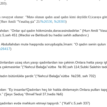
-203).
əvayyət olunur: “Mutə olunan qadın azad qadın kimi deyildir.O,icarəyə göt
(Hurr Amili “Vəsailuş şia” 21/
№26530
,
№28303
)
hdan: “Onlar qul qadın hökmündə,dərəcəsindədirlər.” (Hurr Amili “Vəsai
” c.5,səh 451 (Məclisi və Behbudi bu hədisi səhih adlandırır.)
 Abdullahdan mutə haqqında soruşduqda,İmam: “O qadın sənin qulun k
26417
)
qadınlardan uzaq olun,yaxşı qadınlardan isə çəkinin.Onlara hətta yaxşı iş
a çəkməsinlər.”(“Nəhcul Bəlağa”xütbə № 80,səh 114;Subki Salehin tədqi
adın bütünlüklə şərdir.
”
(“Nəhcul Bəlağa”xütbə №238, səh 702)
idən: “Ey insanlar!Qadınları heç bir halda dinləməyin.Onlara pulları tap
n.” (Şeyx Səduq “Əməli”fəsil 37,hədis №6)
qadınları evdə məhkum etməyi tapşırdı.” (“Kafi”c.5,səh 337)