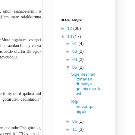
, onun əsahabələrini, o
ağlam insan təfəkkürünə
BLOG ARŞIVI
►
12
(38)
▼
13
(17)
r.Mutə nigahı müvəqqəti
►
01
(4)
bir saatdan bir ay və ya
►
03
(2)
sibətdə olurlar.Bu açıq-
 mövcuddur.
►
04
(2)
▼
05
(2)
Siğə nəslinin
"zinadan
dünyaya
gəlmiş qızı ilə
evl...
erilmiş dörd qadına aid
 götürülən qadınlardır”
Siğə -
müvəqqəti
nigah
►
06
(1)
ən qadındır.Ona görə ki,
►
11
(3)
zə verilir” (“Cəvahir əl-