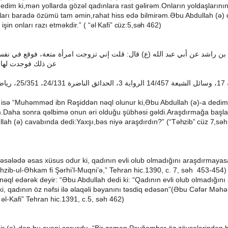
edim ki,mən yollarda gözəl qadınlara rast gəlirəm.Onların yoldaşların
arı baradə özümü tam əmin,rahat hiss edə bilmirəm.Əbu Abdullah (ə) d
işin onları razı etməkdir.” (
“əl Kafi” cüz:5,səh 462)
نفس
في
فوقع
متعة،
امرأة
تزوجت
إني
قلت
:
قال
)
ع
(
الله
عبد
أبي
عن
راشد
بن
عن
ذلك
فوجدت
لها
ريا
،
25/351
،
24/131
الناضرة
الحدائق
،
3
الرواية
14/457
الشيعة
وسائل
،
17
 isə “Muhəmməd ibn Rəşiddən nəql olunur ki,Əbu Abdullah (ə)-a dedim k
.Daha sonra qəlbimə onun əri olduğu şübhəsi gəldi.Araşdırmağa başl
ullah (ə) cavabında dedi:Yaxşı,bəs niyə araşdırdın?” (“
Təhzib” cüz 7,səh
məsələdə əsas xüsus odur ki, qadının evli olub olmadığını araşdırmaya
ib-ul-Əhkam fi Şərhi’l-Muqni’ə,” Tehran hic.1390, c. 7, səh 453-454)
əql edərək deyir: “Əbu Abdullah dedi ki: “Qadının evli olub olmadığın
r ki, qadının öz nəfsi ilə əlaqəli bəyanını təsdiq edəsən”(Əbu Cəfər M
 əl-Kafi” Tehran hic.1391, c.5, səh 462)