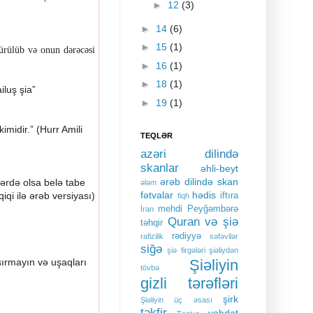
►
12
(3)
►
14
(6)
►
15
(1)
ürülüb və onun dərəcəsi
►
16
(1)
►
18
(1)
luş şia”
►
19
(1)
imidir.
”
(Hurr Amili
TEQLƏR
azəri dilində
skanlar
əhli-beyt
ərəb dilində skan
lərdə olsa belə tabe
ələm
fətvalar
hədis
qi ilə ərəb versiyası)
iftıra
fiqh
mehdi
Peyğəmbərə
İran
Quran və şiə
təhqir
rədiyyə
rafizilik
səfəvilər
siğə
şiə firgələri
şiəliydən
Şiəliyin
şırmayın və uşaqları
tövbə
gizli tərəfləri
şirk
Şiəliyin üç əsası
təkfir