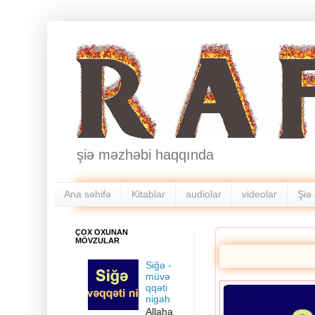
şiə məzhəbi haqqında
Ana səhifə
Kitablar
audiolar
videolar
Şiə 
ÇOX OXUNAN
MÖVZULAR
Siğə -
müvə
qqəti
nigah
Allaha