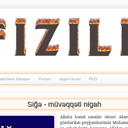
alimlərin fətvaları
Forum
saytın arxivi
RUS
Siğə - müvəqqəti nigah
Allaha həmd sənalar olsun! Aləm
göndərilən peyğəmbərimiz Muhəmməd