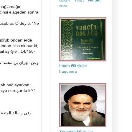
vəhdət
Təqiyə
video
 bağlamağın
cinsi əlaqədən sonra
uşublar. O deyib: “Nə
 görüb ondan ərdə
ndən hiss olunur ki,
il əş-Şiə”, 14/456-
وعن
مهران
بن
محمد
ع
İmam Əli şiələr
haqqında
igah bağlayarkən
niyə soruşurdu ki?”
وفي
رسالة
المتعة
Xomeyni-körpə ilə