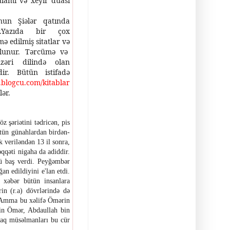
alamı və xeyir duası
nun Şiələr qatında
r.Yazıda bir çox
 edilmiş sitatlar və
olunur. Tərcümə və
zəri dilində olan
dir. Bütün istifadə
zi.blogcu.com/kitablar
ər.
 şəriətini tədricən, pis
ütün günahlardan birdən-
 veriləndən 13 il sonra,
qqəti nigaha da adiddir.
ü baş verdi. Peyğəmbər
n edildiyini e'lan etdi.
xəbər bütün insanlara
ərin
(r.a)
dövrlərində də
. Amma bu xəlifə Ömərin
in Ömər, Abdaullah bin
raq müsəlmanları bu cür