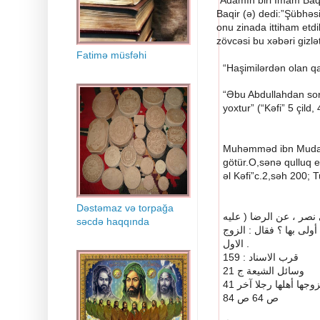
“Adamın biri İmam Baqi
Baqir (ə) dedi:”Şübhəsi
onu zinada ittiham etd
zövcəsi bu xəbəri gizlə
Fatimə müsfəhi
“Haşimil
ərdən olan qa
“Əbu Abdullahdan soru
yoxtur” (“Kəfi” 5 çild
Muh
əmməd ibn Mudar
götür.O,sənə qulluq e
əl Kəfi”c.2,səh 200; T
Dəstəmaz və torpağa
عليه
(
الرضا
عن
،
نصر
səcdə haqqında
الزوج
:
فقال
؟
بها
أولى
الاول
.
: 159
الاسناد
قرب
21
ج
الشيعة
وسائل
41
آخر
رجلا
أهلها
وجها
4
8
ص
64
ص