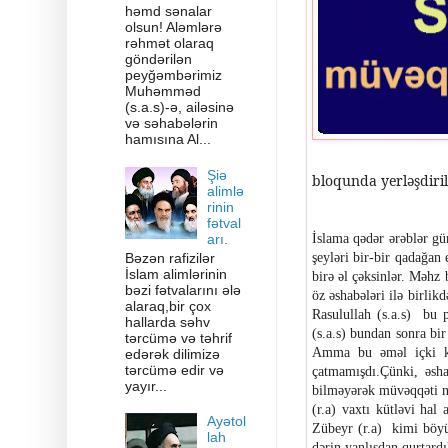
həmd sənalar
olsun! Aləmlərə
rəhmət olaraq
göndərilən
peyğəmbərimiz
Muhəmməd
(s.a.s)-ə, ailəsinə
və səhabələrin
hamısına Al...
Şiə
bloqunda yerləşdiril
alimlə
rinin
fətval
arı.
İslama qədər ərəblər gü
Bəzən rafizilər
şeyləri bir-bir qadağan
İslam alimlərinin
birə əl çəksinlər. Məhz
bəzi fətvalarını ələ
öz əshabələri ilə birli
alaraq,bir çox
R
a
sulullah
(s.a.s)
bu p
hallarda səhv
(
s
.a.s)
bundan sonra bir 
tərcümə və təhrif
Amma bu əməl içki ki
edərək dilimizə
tərcümə edir və
çatmamışdı
.Ç
ünki
,
əsh
yayır...
bilməyərək müvəqqəti n
(r.a)
vaxtı kütləvi hal 
Ayətol
Zübeyr
(r.a)
kimi böyük
lah
dərin yanlışdan qurtardı