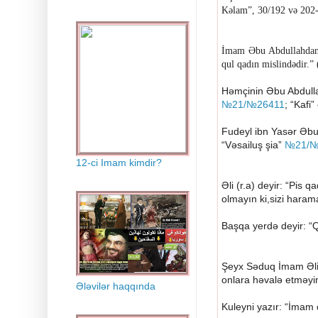
Kəlam”, 30/192 və 202
İmam Əbu Abdullahdan r
qul qadın mislindədir.” 
Həmçinin Əbu Abdulla
№21/№26411
; “Kafi
Fudeyl ibn Yasər Əbu
“Vəsailuş şia”
№21/№
12-ci Imam kimdir?
Əli (r.a) deyir: “Pis 
olmayın ki,sizi haram
Başqa yerdə deyir: “Q
Şeyx Səduq İmam
Əl
onlara həvalə etməyi
Ələvilər haqqında
Kuleyni yazır: “İmam 