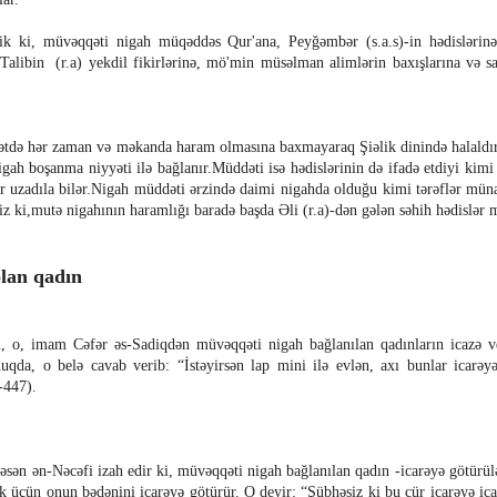
dik ki, müvəqqəti nigah müqəddəs Qur'ana, Peyğəmbər (s.a.s)-in hədislərinə
 Talibin
(r.a)
yekdil fikirlərinə, mö'min müsəlman alimlərin baxışlarına və s
tdə hər zaman və məkanda haram olmasına baxmayaraq Şiəlik dinində halaldı
gah boşanma niyyəti ilə bağlanır.Müddəti isə hədislərinin də ifadə etdiyi kimi 
r uzadıla bilər.Nigah müddəti ərzində daimi nigahda olduğu kimi tərəflər müna
siz ki,mutə nigahının haramlığı baradə başda Əli (r.a)-dən gələn səhih hədislər
lan qadın
i, o, imam Cəfər əs-Sadiqdən müvəqqəti nigah bağlanılan qadınların icazə v
uqda, o belə cavab verib: “İstəyirsən lap mini ilə evlən, axı bunlar icarəyə
6-447).
n ən-Nəcəfi izah edir ki, müvəqqəti nigah bağlanılan qadın -icarəyə götürül
ək üçün onun bədənini icarəyə götürür.
O deyir: “Şübhəsiz ki bu cür icarəyə ica