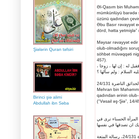
Əl-Qasım bin Muhəmm
mümkünlüyü barədə so
üzünü qadından çevirm
Əbu Basır rəva
y
yət e
dörd, hətta yetmişlə” (
Məysar rəva
y
yət edi
olub-olmadığını soru
Şiələrin Quran təfsiri
söhbət müvəqqəti niga
457).
،
زوجا
،
لها
إن
:
له
قيل
؟
سألها
ولم
:
السلام
يه
1
24/13
الناضرة
لحدائق
Mehran bin Məhəmməd 
qadından ərinin olub-
Birinci şiə alimi
(“Vəsail əş-Şiə”, 14/4
Abdullah ibn Səba
المرأة
الحسناء
ترى
في
ك
ان
تصدقها
في
نفسها
المتعة
رسالة
،
24/131