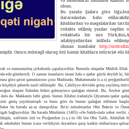
və səhabələrin hamısına Allahın s
olsun.
Bu yazıda Şiələrə görə Siğə,bu
dərəcəsindən bəhs ediləcəkdi
kitablardan və məqalələrdən tərcümə
redaktə edilmiş yazılar təqdim 
redaktədə bir sıra Türk,Rus,A
ədəbiyyatlardan istifadə edilmiş
olunan mənbələr
http://antirafi
mişdir. Oxucu müstəqil olaraq özü həmin kitablara müraciət edə bil
nah və namussuzluq çirkabında çapalayırdılar.
Bununla əlaqədar Müdrik Allah öz
 edə-edə göndərirdi. O zaman insanların imanı hələ o qədər güclü deyildi ki, b
 buna görə şəriət qanunlarının çoxu Mədinədə, M
u
həmmədə
(s.a.s)
peyğəmbərlik
kdə köçdüyü şəhərdə nazil edilmişdir. Bu, Cahiliyyə dövrüdə geniş yayılmış müvə
ozğun əlaqəni İlahidən hökm gəlməyincə qadağan etmirdi. Bu, Xeybər gün
dəfə də- Məkkənin fəthi günü- bunun Allahın iradəsiylə Qiyamətə qədər qadağa
mi geniş yayılmamışdı və buna görə də bunun qadağan edilməsi haqda 
abələr bu barədə az-az danışırdılar. Bə'zi müsəlmanlar Əbu Bəkrin və Öm
igah bağlayırdılar. Bu barədə Müslümin (1405) «Əs-Səhih»ində xəbər verilir
aldıqda, xəlifənin özü və Peyğəmbər (s.
a.)-in
Əli bin Əbu Talib, Abdullah b
 əshabələri bunun icazə verildiyini deyənlərə qarşı kəskin mübarizəyə qalxa
lar.