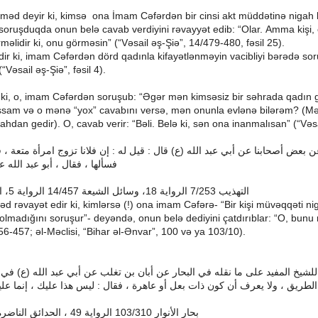
əd deyir ki, kimsə ona İmam Cəfərdən bir cinsi akt müddətinə nigah
ruşduqda onun belə cavab verdiyini rəvayyət edib: “Olar.
Amma kişi, 
əlidir ki, onu görməsin” (“Vəsail əş-Şiə”, 14/479-480, fəsil 25).
dir ki, imam Cəfərdən dörd qadınla kifayətlənməyin vacibliyi bərədə sor
“Vəsail əş-Şiə”, fəsil 4).
r ki, o, imam Cəfərdən soruşub: “Əgər mən kimsəsiz bir səhrada qadın
şsam və o mənə “yox” cavabını versə, mən onunla evlənə bilərəm? (Mət
hdan gedir). O, cavab verir: “Bəli. Belə ki, sən ona inanmalısan” (“Vəsa
ف
،
متعة
امرأة
تزوج
فلانا
إن
:
له
قيل
:
قال
)
ع
(
الله
عبد
أبي
عن
أصحابنا
بعض
ن
عل
الله
عبد
أبو
،
فقال
،
فسألها
ا
،
5
الرواية
14/457
الشيعة
وسائل
،
18
الرواية
7/253
التهذيب
rəvayət edir ki, kimlərsə (!) ona imam Cəfərə- “Bir kişi müvəqqəti n
olmadığını soruşur”- deyəndə, onun belə dediyini çatdırıblar: “O, bunu 
56-457; əl-Məclisi, “Bihar əl-Ənvar”, 100 və ya 103/10).
في
)
ع
(
الله
عبد
أبي
عن
تغلب
بن
أبان
عن
البحار
في
نقله
ما
على
المفيد
للشيخ
علي
إنما
،
عليك
هذا
ليس
:
فقال
،
عاهرة
أو
بعل
ذات
كون
أن
يعرف
ولا
،
الطريق
الناضرة
الحدائق
،
49
الرواية
103/310
الأنوار
بحار