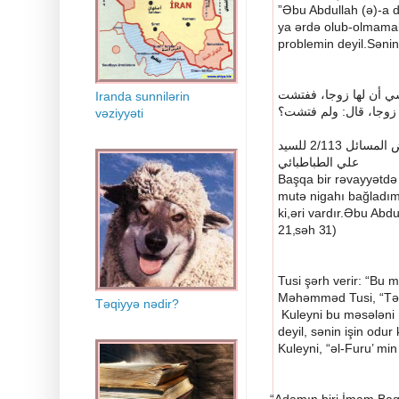
”Əbu Abdullah (ə)-a d
ya ərdə olub-olmamal
problemin deyil.Sənin 
ي
أن
لها
زوجا،
ففتشت
Iranda sunnilərin
فتشت؟
ولم
:
قال
زوجا،
vəziyyəti
للسيد
2/113
المسائل
ض
علي
الطباطبائي
Başqa bir rəvayyətdə
mutə nigahı bağladım
ki,əri vardır.Əbu Abd
21,səh 31)
Tusi şərh verir: “Bu 
Məhəmməd Tusi, “Təhz
Təqiyyə nədir?
Kuleyni bu məsələni n
deyil, sənin işin odu
Kuleyni, “əl-Furu’ min