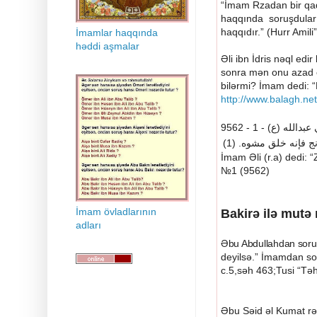
“İmam Rzadan bir qadı
haqqında soruşdular 
haqqıdır.” (Hurr Amili
İmamlar haqqında
həddi aşmalar
Əli ibn İdris nəql e
sonra mən onu azad e
bilərmi? İmam dedi: “
http://www.balagh.net
9562 - 1 -
)
ع
(
عبدالله
)
. (1
مشوه
خلق
فإنه
نج
İmam Əli (r.a) dedi: 
№1 (9562)
İmam övladlarının
Bakirə ilə mutə
adları
Əbu Abdullahdan soru
deyilsə.” İmamdan so
c.5,səh 463;Tusi “Təh
Əbu Səid əl Kumat rəv