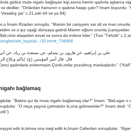
nla gizlicə mutə nigahı bağlayan kişi,sonra həmin qadınla aşkarca nig
və dedilər: “Onlardan hansının o qadına haqqı çatır? İmam buyurdu: “O
” Vəsailuş şia” c.21,səh 64 və ya 84)
dir ki,o İmam Rzadan soruşdu: “Mənim bir cariyyəm var idi və mən onun
tdim və o qız uşağı dünyaya gətirdi.Mənim oğlum onunla (cariyyədən o
Bəli,cinsi əlaqədən əvvəl və sonra da evlənə bilər.”
(Tusi “Təhzib” c.2,s
/english/ahl_bayt/ali.../20.htm#_T46906
علي
بن
إبراهيم،
عن
هارون
بن
مسلم،
عن
مسعدة
بن
زياد،
عن
أبي
الز
ونكاح
إياكم
):
ع
(
المؤمنين
أمير
قال
:
قال
“Zənci qadınlarla evlənməyin.Çünki,onlar pozulmuş məxluqlardır.” (“Kafi
 nigahı bağlamaq
şdular:
“Bakirə qız ilə mutə nigahı bağlamaq olar?” İmam: “Bəli,əgər o
ruşdular: “O neçə yaşına çatmalıdır ki,ona gülməsinlər?” İmam dedi: 
zib”)
ayyət edir ki,kimsə ona nəql edib ki,İmam Cəfərdən soruşdular: “Əgər k