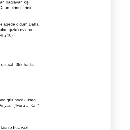
ah bağlayan kişi
nun birinci ərinin
la əlaqədə oldum.Daha
lan qızla) evlənə
əh 240)
” c.5,səh 352,hədis
 ona gülünəcək uşaq
“On yaş”
(“Furu əl Kafi”
işi ilə heç vaxt