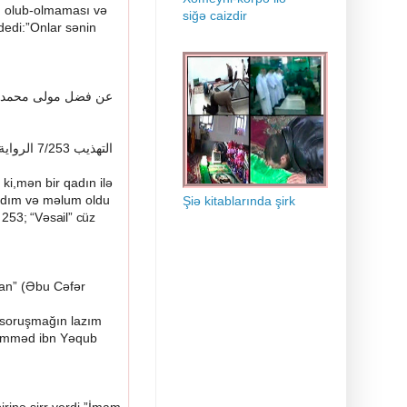
ın olub-olmaması və
siğə caizdir
edi:”Onlar sənin
عن
فضل
مولى
محمد
الرواية
7/253
التهذيب
i,mən bir qadın ilə
adım və məlum oldu
Şiə kitablarında şirk
 253; “Vəsail” cüz
san” (Əbu Cəfər
ı soruşmağın lazım
əhəmməd ibn Yəqub