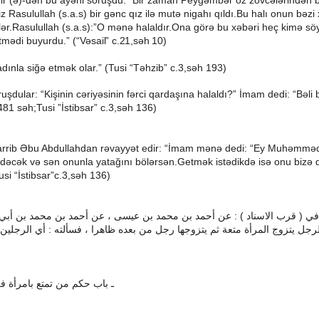
r (ə)-dən bu ayəni soruşdu. “Bir zaman Peyğəmbər öz zövcələrindən bi
z Rasulullah (s.a.s) bir gənc qız ilə mutə nigahı qıldı.Bu halı onun bəzi
ilər.Rasulullah (s.a.s):”O mənə halaldır.Ona görə bu xəbəri heç kimə s
tmədi buyurdu.” (“
Vəsail” c.21,səh 10
)
dınla siğə etmək olar.” (Tusi “Təhzib” c.3,səh 193)
şdular: “Kişinin cəriyəsinin fərci qardaşına halaldı?”
İmam dedi: “Bəli
, 481 səh;Tusi ”İstibsar” c.3,səh 136)
rib Əbu Abdullahdan rəvayyət edir: “İmam mənə dedi: “Ey Muhəmməd!
dəcək və sən onunla yatağını bölərsən.Getmək istədikdə isə onu bizə q
usi “İstibsar”c.3,səh 136)
أبي
بن
محمد
بن
أحمد
عن
،
عيسى
بن
محمد
بن
أحمد
عن
) :
الاسناد
قرب
(
في
الرجلين
أي
:
فسألته
،
ظاهرا
بعده
من
رجل
يتزوجها
ثم
متعة
المرأة
يتزوج
لرجل
ـ
باب
حكم
من
تمتع
بامرأة
فز