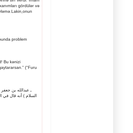
rinə sirr verdi.”İmam
 xanımları gördülər və
öyləmə.Lakin,onun
 bunda problem
 Bu kənizi
aytararsan.” (
“Furu
ـ
عبدالله
بن
جعفر
ا
في
قال
أنه
)
السلام