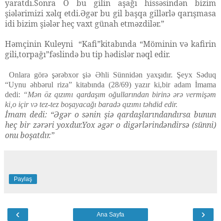
yaratdı.Sonra O bu gilin aşağı hissəsindən bizim
şiələrimizi xəlq etdi.Əgər bu gil başqa gillərlə qarışmasa
idi bizim şiələr heç vaxt günah etməzdilər.”
Həmçinin Kuleyni “Kafi”kitabında “Möminin və kafirin
gili,torpağı”fəslində bu tip hədislər nəql edir.
Onlara görə şərəbxor şiə Əhli Sünnidən yaxşıdır. Şeyx Səduq
“Uynu əhbərul riza” kitabında (28/69) yazır ki,bir adam İmama
dedi:
“Mən öz qızımı qardaşım oğullarından birinə ərə vermişəm
ki,o içir və tez-tez boşayacağı baradə qızımı təhdid edir.
İmam dedi: “Əgər o sənin şiə qardaşlarındandırsa bunun
heç bir zərəri yoxdur.Yox əgər o digərlərindəndirsə (sünni)
onu boşatdır.”
Paylaş
‹
›
Ana Sayfa