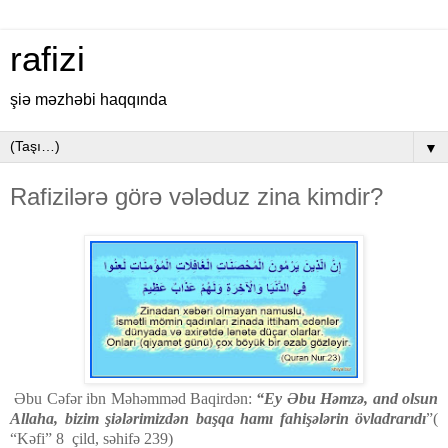
rafizi
şiə məzhəbi haqqında
▼
Rafizilərə görə vələduz zina kimdir?
Əbu Cəfər ibn Məhəmməd Baqirdən:
“Ey Əbu Həmzə, and olsun
Allaha, bizim şiələrimizdən başqa hamı fahişələrin övladrarıdı
”(
“Kəfi” 8 çild, səhifə 239)