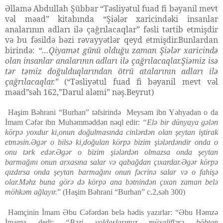
Əllamə Abdullah Şübbar “Təsliyətul fuad fi bəyanil mevt
vəl məad” kitabında “Şiələr xaricindəki insanlar
analarının adları ilə çağrılacaqlar” fəsli tərtib etmişdir
və bu fəsildə bəzi rəvayyətlər qeyd etmişdir.Bunlardan
birində:
“…Qiyamət günü olduğu zaman Şiələr xaricində
olan insanlar analarının adları ilə çağrılacaqlar.Şiəmiz isə
tər təmiz doğulduqlarından ötrü atalarının adları ilə
çağrılacaqlar.”
(“Təsliyətul fuad fi bəyanil mevt vəl
məad”səh 162,”Darul aləmi” nəş.Beyrut)
Haşim Bəhrani “Burhan” təfsirində
Meysəm ibn Yəhyadan o da
İmam Cəfər ibn Muhəmməddən nəql edir:
“Elə bir dünyaya gələn
körpə yoxdur ki,onun doğulmasında cinlərdən olan şeytan iştirak
etməsin.Əgər o bilsə ki,doğulan körpə bizim şiələrdəndir onda o
onu tərk edər.Əgər o bizim şiələrdən olmazsa onda şeytan
barmağını onun arxasına salar və qabağdan çıxardar.Əgər körpə
qızdırsa onda şeytan barmağını onun fəcrinə salar və o fahişə
olar.Məhz buna görə də körpə ana bətnindən çıxan zaman belə
möhkəm ağlayır.
” (Haşim Bəhrani “Burhan” c.2,səh 300)
Həmçinin İmam Əbu Cəfərdən belə hədis yazırlar: “Əbu Həmzə
İmama dedi:
“Bəzi yoldaşlarımız müxaliflərə böhtan