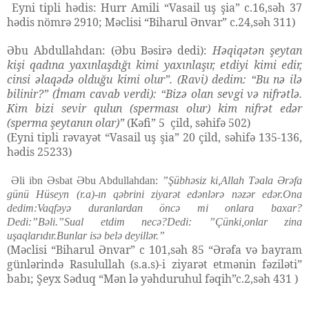
Eyni tipli hədis: Hurr Amili “Vasail uş şia” c.16,səh 37
hədis nömrə 2910; Məclisi “Biharul Ənvar” c.24,səh 311)
Əbu Abdullahdan: (Əbu Bəsirə dedi):
Həqiqətən şeytan
kişi qadına yaxınlaşdığı kimi yaxınlaşır, etdiyi kimi edir,
cinsi əlaqədə olduğu kimi olur”. (Ravi) dedim: “Bu nə ilə
bilinir?” (İmam cavab verdi): “Bizə olan sevgi və nifrətlə.
Kim bizi sevir qulun (sperması olur) kim nifrət edər
(sperma şeytanın olar)”
(Kəfi” 5 çild, səhifə 502)
(Eyni tipli rəvayət “Vasail uş şia” 20 çild, səhifə 135-136,
hədis 25233)
Əli ibn Əsbat Əbu Abdullahdan:
”Şübhəsiz ki,Allah Təala Ərəfa
günü Hüseyn (r.a)-ın qəbrini ziyarət edənlərə nəzər edər.Ona
dedim:Vaqfəyə duranlardan öncə mi onlara baxar?
Dedi:”Bəli.”Sual etdim necə?Dedi: ”Çünki,onlar zina
uşaqlarıdır.Bunlar isə belə deyillər.”
(Məclisi “Biharul Ənvar” c 101,səh 85 “Ərəfa və bayram
günlərində Rasulullah (s.a.s)-i ziyarət etmənin fəziləti”
babı; Şeyx Səduq “Mən lə yəhduruhul fəqih”c.2,səh 431 )