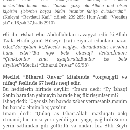
atırlar.”dedi.İmam ona: “Sussan yaxşı olar.Allaha and olsun
ki,bizim şiələrdən başqa bütün insanlar fahişə övladlarıdır.”
(Kuleyni “Ravdatul Kafi” c.8,s
əh 239,285; Hurr Amili “Vəsailuş
şia” c.16,səh 37,hədis 2910)
Əli ibn Əsbat Əbu Abdullahdan rəvayyət edir ki,Allah
Təala Ərafa günü Hüseyn (r.a)-ı ziyarət edənlərə nəzər
edər.”
Soruşdum ki,Həccdə vəqfəyə duranlardan əvvəlmi
bunu edər?”Bu niyə belə olacaq? dedim.İmam:
“Çünki,onlar zina uşaqlarıdır.Bunlar isə belə
deyillər.
”(Məclisi “Biharul Ənvar” 85/98)
Məclisi “Biharul Ənvar” kitabında “torpaq,gil və
nifaq” fəslində 67 hədis nəql edir.
Bu hədislərin birində deyilir: “İmam dedi: “Ey İshaq!
Sənin haradan gəlməyin baradə heç fikirləşmisənmi?
İshaq dedi: “Əgər siz bu baradə xəbər verməsəniz,mənim
bu baradə elmim heç yoxdur.”
İmam dedi: “Qulaq as İshaq.Allah məxluqatı xəlq
etməmişdən öncə yerə yeddi gün yağış yağdırdı.Sonra
yerin səthindən gili götürdü və ondan biz Əhli Beyti