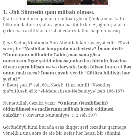
1. Əhli Sünnətin qanı mübah olması.
Şiəlik sünnilərin qanlarını mübah görür.Çünki,onlar kafir
hökmündədir və şiələrə görə nasibidirlər. Aşağıda şiələrin
çirkin və rəzilliklərini isbat edən sitatlar nəql olunacaq.
Şeyx Səduq kitabında Əbu Abdullahdan rəvayyət edir: “Ravi
soruşdu:
“Nasibilər haqqında nə deyirsiz? İmam dedi:
“Onun qanı mübahdır.Lakin,mən sənə görə
qorxuram.Əgər şahid olmasa,onlardan birinin üzərinə
divarı aşıra bilsən və ya dəryada boğa bilsən bunu et.Bəs
onun malı necə? İmam cavab verdi: “Götürə bildiyin hər
şeyi al.”
(“İlətuş şərai” səh 601,Nəcəf; Hurr Amili “Vəsailuş
şia”c.18,səh 453; “əl-Məhasin ən-Nəfsaniyyə",səh 166-167)
Nemətullah Cəzairi yazır:
“Onların (Nasibilərin)
öldürülməsi və mallarının mübah hesab edilməsi
caizdir.”
("Ənvarun Numaniyyə"c. 2,səh 307)
Göründüyü kimi burada əsas diqqət şəri cəzadan qaçmağa
yönəlib.Buna görə də şiə bir nəfər hər hansı bir sünnini