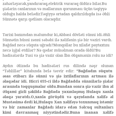
zəhərləyərək,yandıraraq,elektrik vuraraq öldürə bilər.Bu
şiələrin canlarının və mallarının qorunması üçün təqiyyə
olduğu halda belədir.Təqiyyə ortadan qaldırıldıqda isə Əhli
Sünnətə qarşı qətliam olacaqdır.
Tarixi baxımdan məlumdur ki,Abbasi dövləti sünni idi.Əhli
Sünnətin hüsni zənni səbəbi ilə xəlifənin şiə bir vəziri vardı.
Bağdad necə süquta uğradı?Monqollar bu xilafət paytaxtını
necə işğal etdilər? Nə qədər müsəlman orada öldü?Bu
hadisələrdə Tusi və şiə vəzir olan İbn Əlqamənin rolu nə idi?
Aydın
Əlizadə bu hadisələri rus dilində nəşr olunan
“
Təhlillər” kitabında
belə təsvir edir:
“Bağdadın süqutu
əsas etibarı ilə sünni və şiə ixtilaflarının artması ilə
əlaqədar idi. Hicri 655-ci ildə Bağdadda sünnilərlə şiələr
arasında toqquşmalar oldu.Bundan sonra şiə vəzir ibn əl
Əlqami gizli şəkildə Bağdada yaxınlaşmış Hulaqu xanla
əlaqə yaratdı.O,xanla görüşdü və qayıdanda xəlifə əl
Mustəsimə dedi ki,Hulaqu Xan xəlifəyə toxunmaq istəmir
və bir zamanlar Bağdadı idarə edən Səlcuq sultanları
kimi davranmaq niyyətindədir.Buna inanan xəlifə