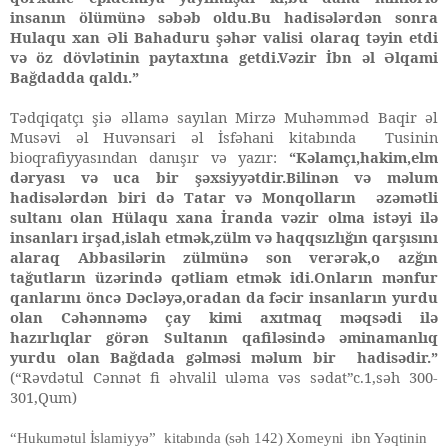
insanın ölümünə səbəb oldu.Bu hadisələrdən sonra
Hulaqu xan Əli Bahaduru şəhər valisi olaraq təyin etdi
və öz dövlətinin paytaxtına getdi.Vəzir İbn əl Əlqami
Bağdadda qaldı.”
Tədqiqatçı şiə əllamə sayılan Mirzə Muhəmməd Baqir əl
Musəvi əl Huvənsari əl İsfəhani kitabında Tusinin
bioqrafiyyasından danışır və yazır:
“Kəlamçı,hakim,elm
dəryası və uca bir şəxsiyyətdir.Bilinən və məlum
hadisələrdən biri də Tatar və Monqolların əzəmətli
sultanı olan Hülaqu xana İranda vəzir olma istəyi ilə
insanları irşad,islah etmək,zülm və haqqsızlığın qarşısını
alaraq Abbasilərin zülmünə son verərək,o azğın
tağutların üzərində qətliam etmək idi.Onların mənfur
qanlarını öncə Dəcləyə,oradan da fəcir insanların yurdu
olan Cəhənnəmə çay kimi axıtmaq məqsədi ilə
hazırlıqlar görən Sultanın qafiləsində əminamanlıq
yurdu olan Bağdada gəlməsi məlum bir hadisədir.”
(“Rəvdətul Cənnət fi əhvalil uləma vəs sədat”c.1,səh 300-
301,Qum)
“Hukumətul İslamiyyə” kitabında (səh 142) Xomeyni ibn Yəqtinin