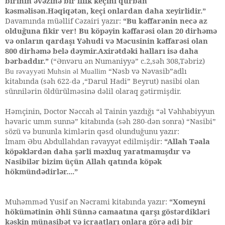
birinin əvəzinə bir illik keçini qurban
kəsməlisən.Həqiqətən, keçi onlardan daha xeyirlidir.”
Davamında müəllif Cəzairi yazır:
“Bu kəffarənin necə az
olduğuna fikir ver! Bu köpəyin kəffarəsi olan 20 dirhəmə
və onların qardaşı Yəhudi və Məcusinin kəffarəsi olan
800 dirhəmə belə dəymir.Axirətdəki halları isə daha
bərbaddır.”
(“Ənvəru ən Numaniyyə” c.2,səh 308,Təbriz)
“Nəsb və Nəvasib”adlı
Bu rəvayyəti Muhsin əl Muallim
kitabında (səh 622-də ,“Darul Hadi” Beyrut) nasibi olan
sünnilərin öldürülməsinə dəlil olaraq gətirmişdir.
Həmçinin, Doctor Nəccah əl Tainin yazdığı
“
əl Vəhhabiyyun
həvaric umm sunnə” kitabında (səh 280-dən sonra) “Nasibi”
sözü və bununla kimlərin qəsd olunduğunu yazır:
İmam Əbu Abdullahdan rəvayyət edilmişdir:
“Allah Təala
köpəklərdən daha şərli məxluq yaratmamışdır və
Nasibilər bizim üçün Allah qatında köpək
hökmündədirlər....”
Muhəmməd Yusif ən Nəcrami kitabında yazır:
“Xomeyni
hökümətinin Əhli Sünnə camaatına qarşı göstərdikləri
kəskin münasibət və icraatları onlara görə adi bir