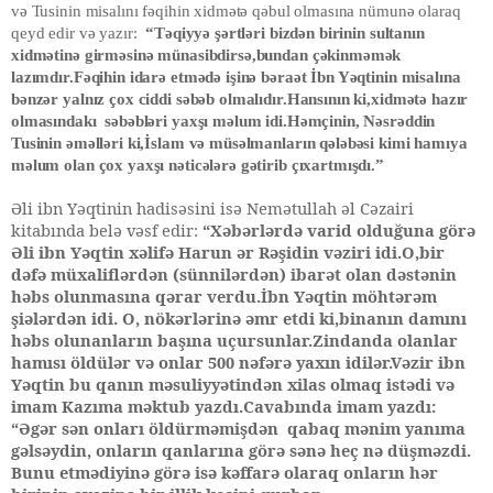
və Tusinin misalını fəqihin xidmətə qəbul olmasına nümunə olaraq
qeyd edir və yazır:
“Təqiyyə şərtləri bizdən birinin sultanın
xidmətinə girməsinə münasibdirsə,bundan çəkinməmək
lazımdır.Fəqihin idarə etmədə işinə bəraət İbn Yəqtinin misalına
bənzər yalnız çox ciddi səbəb olmalıdır.Hansının ki,xidmətə hazır
olmasındakı səbəbləri yaxşı məlum idi.Həmçinin, Nəsrəddin
Tusinin əməlləri ki,İslam və müsəlmanların qələbəsi kimi hamıya
məlum olan çox yaxşı nəticələrə gətirib çıxartmışdı.”
Əli ibn Yəqtinin hadisəsini isə Nemətullah əl Cəzairi
kitabında belə vəsf edir:
“Xəbərlərdə varid olduğuna görə
Əli ibn Yəqtin xəlifə Harun ər Rəşidin vəziri idi.O,bir
dəfə müxaliflərdən (sünnilərdən) ibarət olan dəstənin
həbs olunmasına qərar verdu.İbn Yəqtin möhtərəm
şiələrdən idi. O, nökərlərinə əmr etdi ki,binanın damını
həbs olunanların başına uçursunlar.Zindanda olanlar
hamısı öldülər və onlar 500 nəfərə yaxın idilər.Vəzir ibn
Yəqtin bu qanın məsuliyyətindən xilas olmaq istədi və
imam Kazıma məktub yazdı.Cavabında imam yazdı:
“Əgər sən onları öldürməmişdən qabaq mənim yanıma
gəlsəydin, onların qanlarına görə sənə heç nə düşməzdi.
Bunu etmədiyinə görə isə kəffarə olaraq onların hər