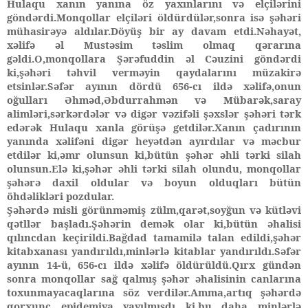
Hulaqu xanın yanına öz yaxınlarını və elçilərini
göndərdi.Monqollar elçiləri öldürdülər,sonra isə şəhəri
mühasirəyə aldılar.Döyüş bir ay davam etdi.Nəhayət,
xəlifə əl Mustəsim təslim olmaq qərarına
gəldi.O,monqollara Şərəfuddin əl Cəuzini göndərdi
ki,şəhəri təhvil verməyin qaydalarını müzakirə
etsinlər.Səfər ayının dördü 656-cı ildə xəlifə,onun
oğulları Əhməd,Əbdurrahmən və Mübarək,saray
alimləri,sərkərdələr və digər vəzifəli şəxslər şəhəri tərk
edərək Hulaqu xanla görüşə getdilər.Xanın çadırının
yanında xəlifəni digər heyətdən ayırdılar və məcbur
etdilər ki,əmr olunsun ki,bütün şəhər əhli tərki silah
olunsun.Elə ki,şəhər əhli tərki silah olundu, monqollar
şəhərə daxil oldular və boyun olduqları bütün
öhdəlikləri pozdular.
Şəhərdə misli görünməmiş zülm,qarət,soyğun və kütləvi
qətllər başladı.Şəhərin demək olar ki,bütün əhalisi
qılıncdan keçirildi.Bağdad tamamilə talan edildi,şəhər
kitabxanası yandırıldı,minlərlə kitablar yandırıldı.Səfər
ayının 14-ü, 656-cı ildə xəlifə öldürüldü.Qırx gündən
sonra monqollar sağ qalmış şəhər əhalisinin canlarına
toxunmayacaqlarına söz verdilər.Amma,artıq şəhərdə
qorxunc epidemiya yayılmışdı ki,bu daha minlərlə