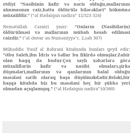
etdiyi “Nasibinin kafir və nəcis olduğu,mallarının
alınmasının caiz,hətta öldürülə biləcəkləri” hökmünə
müxalifdir.”
(“əl Hədaiqun nadira” 12/323-324)
Nemətullah Cəzairi yazır:
“Onların (Nasibilərin)
öldürülməsi və mallarının mübah hesab edilməsi
caizdir.”
("əl-Ənvar ən-Numəniyyə"c. 2,səh 307)
Mühəddis Yusif əl Bəhrani kitabında bunları qeyd edir:
“Əbu Saleh,ibn İdris və Səllar bu fikirdə olmuşlar.Zahir
olan haqq da budur.Çox saylı xəbərlərə görə
müxaliflərin kafir və nasibi olmaları,şirkə
düşmələri,mallarının və qanlarının halal olduğu
məsələsi sərih olaraq başa düşülməkdədir.Beləki,bir
başqa kitabda biz bu məsələni heç bir şübhə yeri
olmadan açıqlamışıq.”
(“əl Hədaiqun nadira”10/360)