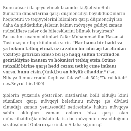
Bunu xüsusi ilə qeyd etmək lazımdır ki,Şiəliyin Əhli
Sünnətin dindarlarına qarşı düşmənçiliyi böyükdür.Onların
həqiqətini və təqiyyələrini bilənlərə qarşı düşmənçilyi isə
daha da şiddətlidir.Şiələrin hakim mövqeyə gəldiyi zaman
müxaliflərə nələr edə biləcəklərini bilmək istəyirsən?
Bu sualın cavabını alimləri Cəfər Muhəmməd ibn Həsən ət
Tusi məşhur fiqh kitabında verir
:
“Hər hansı bir hədd və
ya hökmü tətbiq etmək üzrə zalim bir idarəçi tərəfindən
vəzifəyə gətirilən kimsə bu işə haqq sultan tərəfindən
gətirildiyinə inansın və hökmləri tətbiq etsin.Özünə
müxalif birinə qarşı hədd cəzası tətbiq etmə imkanı
varsa, bunu etsin.Çünki,bu ən böyük cihaddır.”
(“ən
Nihayə fi mucərrədul fəqih vəl fətava” səh 302; ”Darul kitab”
nəş.Beyrut hic.1400)
Şiələrin yuxarıda göstərilən sitatlardan bəlli olduğu kimi
sünnilərə qarşı mövqeyi belədir.Bu mövqe şiə dövləti
olmadığı zaman yəni,təsadüf nəticəsində hakim mövqeyə
sahib olduqları zaman onların bizə qarşı olan
münasibətdir.Şiə dövlətində isə bu mövqenin necə olduğunu
siz düşünün! Onların şərrindən Allaha sığınırıq!