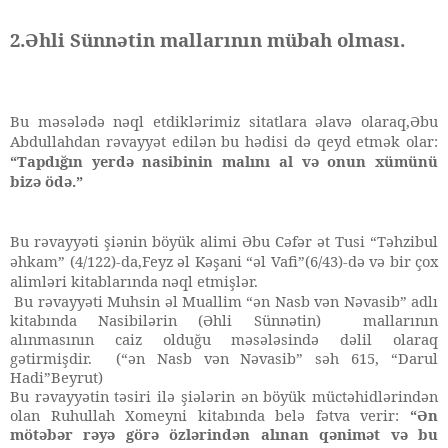
2.Əhli Sünnətin mallarının mübah olması.
Bu məsələdə nəql etdiklərimiz sitatlara əlavə olaraq,Əbu
Abdullahdan rəvayyət edilən bu hədisi də qeyd etmək olar:
“Tapdığın yerdə nasibinin malını al və onun xümünü
bizə ödə.”
Bu rəvayyəti şiənin böyük alimi Əbu Cəfər ət Tusi “Təhzibul
əhkam” (4/122)-da,Feyz əl Kəşani “əl Vafi”(6/43)-də və bir çox
alimləri kitablarında nəql etmişlər.
Bu rəvayyəti Muhsin əl Muallim “ən Nasb vən Nəvasib” adlı
kitabında Nasibilərin (Əhli Sünnətin) mallarının
alınmasının caiz olduğu məsələsində dəlil olaraq
gətirmişdir. (“ən Nasb vən Nəvasib” səh 615, “Darul
Hadi”Beyrut)
Bu rəvayyətin təsiri ilə şiələrin ən böyük müctəhidlərindən
olan Ruhullah Xomeyni kitabında belə fətva verir:
“
Ən
mötəbər rəyə görə özlərindən alınan qənimət və bu