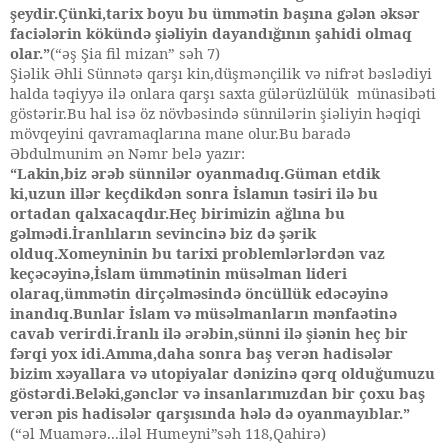
şeydir.Çünki,tarix boyu bu ümmətin başına gələn əksər
faciələrin kökündə şiəliyin dayandığının şahidi olmaq
olar.”
(“əş Şia fil mizan” səh 7)
Şiəlik Əhli Sünnətə qarşı kin,düşmənçilik və nifrət bəslədiyi
halda təqiyyə ilə onlara qarşı saxta gülərüzlülük münasibəti
göstərir.Bu hal isə öz növbəsində sünnilərin şiəliyin həqiqi
mövqeyini qavramaqlarına mane olur.Bu baradə
Əbdulmunim ən Nəmr belə yazır:
“Lakin,biz ərəb sünnilər oyanmadıq.Güman etdik
ki,uzun illər keçdikdən sonra İslamın təsiri ilə bu
ortadan qalxacaqdır.Heç birimizin ağlına bu
gəlmədi.İranlıların sevincinə biz də şərik
olduq.Xomeyninin bu tarixi problemlərlərdən vaz
keçəcəyinə,İslam ümmətinin müsəlman lideri
olaraq,ümmətin dirçəlməsində öncüllük edəcəyinə
inandıq.Bunlar İslam və müsəlmanların mənfaətinə
cavab verirdi.İranlı ilə ərəbin,sünni ilə şiənin heç bir
fərqi yox idi.Amma,daha sonra baş verən hadisələr
bizim xəyallara və utopiyalar dənizinə qərq olduğumuzu
göstərdi.Beləki,gənclər və insanlarımızdan bir çoxu baş
verən pis hadisələr qarşısında hələ də oyanmayıblar.”
(“əl Muamərə...iləl Humeyni”səh 118,Qahirə)