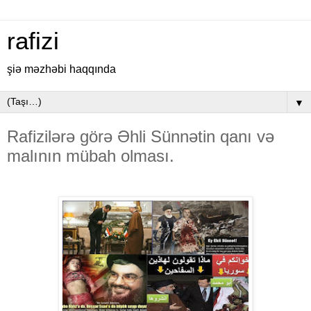
rafizi
şiə məzhəbi haqqında
▼
Rafizilərə görə Əhli Sünnətin qanı və
malının mübah olması.