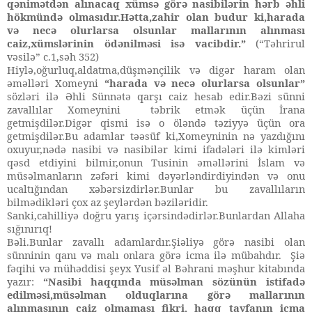
qənimətdən alınacaq xümsə görə nasibilərin hərb əhli
hökmündə olmasıdır.Hətta,zahir olan budur ki,harada
və necə olurlarsa olsunlar mallarının alınması
caiz,xümslərinin ödənilməsi isə vacibdir.”
(“Təhrirul
vəsilə” c.1,səh 352)
Hiylə,oğurluq,aldatma,düşmənçilik və digər haram olan
əməlləri Xomeyni
“
harada və necə olurlarsa olsunlar”
sözləri ilə Əhli Sünnətə qarşı caiz hesab edir.Bəzi sünni
zavallılar Xomeynini təbrik etmək üçün İrana
getmişdilər.Digər qismi isə o öləndə təziyyə üçün ora
getmişdilər.Bu adamlar təəsüf ki,Xomeyninin nə yazdığını
oxuyur,nədə nasibi və nasibilər kimi ifadələri ilə kimləri
qəsd etdiyini bilmir,onun Tusinin əməllərini İslam və
müsəlmanların zəfəri kimi dəyərləndirdiyindən və onu
ucaltığından xəbərsizdirlər.Bunlar bu zavallıların
bilmədikləri çox az şeylərdən bəziləridir.
Sanki,cahilliyə doğru yarış içərsindədirlər.Bunlardan Allaha
sığınırıq!
Bəli.Bunlar zavallı adamlardır.Şiəliyə görə nasibi olan
sünninin qanı və malı onlara görə icma ilə mübahdır.
Şiə
fəqihi və mühəddisi şeyx Yusif əl Bəhrani məşhur
kitabında
yazır:
“Nasibi haqqında müsəlman sözünün istifadə
edilməsi,müsəlman olduqlarına görə mallarının
alınmasının caiz olmaması fikri, haqq tayfanın icma