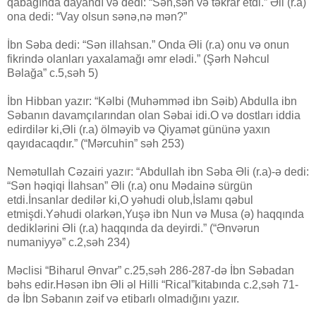
qabağında dayandı və dedi: “Sən,sən və təkrar etdi.” Əli (r.a)
ona dedi: “Vay olsun sənə,nə mən?”
İbn Səba dedi: “Sən illahsan.” Onda Əli (r.a) onu və onun
fikrində olanları yaxalamağı əmr elədi.” (Şərh Nəhcul
Bəlağa” c.5,səh 5)
İbn Hibban yazır: “Kəlbi (Muhəmməd ibn Səib) Abdulla ibn
Səbanın davamçılarından olan Səbai idi.O və dostları iddia
edirdilər ki,Əli (r.a) ölməyib və Qiyamət gününə yaxın
qayıdacaqdır.” (“Mərcuhin” səh 253)
Nemətullah Cəzairi yazır: “Abdullah ibn Səba Əli (r.a)-ə dedi:
“Sən həqiqi İlahsan” Əli (r.a) onu Mədainə sürgün
etdi.İnsanlar dedilər ki,O yəhudi olub,İslamı qəbul
etmişdi.Yəhudi olarkən,Yuşə ibn Nun və Musa (ə) haqqında
dediklərini Əli (r.a) haqqında da deyirdi.” (“Ənvərun
numaniyyə” c.2,səh 234)
Məclisi “Biharul Ənvar” c.25,səh 286-287-də İbn Səbadan
bəhs edir.Həsən ibn Əli əl Hilli “Rical”kitabında c.2,səh 71-
də İbn Səbanın zəif və etibarlı olmadığını yazır.