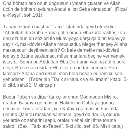
Ona böhtan atıb onun doğrusunu yalana çıxaran və Allah
üçün də böhtan uyduran Abdulla ibn Səba olmuşdur". (Rical
əl-Kəşşi", səh.101)
Təbəri özünün məşhur "Tarix" kitabında qeyd etmişdir:
"Abdullah ibn Səba Şama gəlib orada Əbuzərlə rastlaşır və
onu özünün bu sözləri ilə Müaviyəyə qarşı qaldırır: Müaviyə
deyir ki, mal-dövlət Allaha məxsusdur. Məgər “hər şey Allaha
məxsusdur” deyilməmişdir? O, belə deməklə mal-dövləti
toplayıb özünə saxlamaq, müsəlmanlara heç nə verməmək
istəyir... Sonra bu Abdullah Əbu Dərdanın yanına gəlib belə
deyir. Bu sözləri eşidən Əbu Dərda ondan soruşur: Sən
kimsən? Allaha and olsun, mən belə hesab edirəm ki, sən
yəhudisən". (Təbərinin "Tarix əl-müluk və əl-üməm" kitabı, 5-
ci cild, səh.90. Misir çapı)
Budur Təbəri və digər tarixçilər onun Mədinədən Misirə,
oradan Bəsrəyə getməsini, Həkim ibn Cəbləyə qonaq
olmasını, sonra oradan çıxıb Kufəyə gəlməsini, Füstatda
(köhnə Qahirə) məskən salmasını qeyd edirlər. O, olduğu
yerlərdə öz zəhərini səpir, oraların əhalisini fitnə toruna
salırdı. (Bax: "Tarix ət-Təbəri", 5-ci cild, səh.66. Misir çapı.)