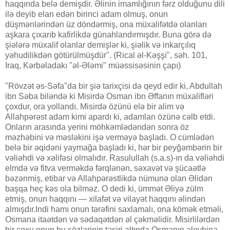
haqqında belə demişdir. Əlinin imamlığının fərz olduğunu dili
ilə deyib elan edən birinci adam olmuş, onun
düşmənlərindən üz döndərmiş, ona müxalifətdə olanları
aşkara çıxarıb kafirlikdə günahlandırmışdır. Buna görə də
şiələrə müxalif olanlar demişlər ki, şiəlik və inkarçılıq
yəhudilikdən götürülmüşdür". (Rical əl-Kəşşi", səh. 101,
Iraq, Kərbəladakı "əl-Ələmi" müəssisəsinin çapı)
"Rövzət əs-Səfa"da bir şiə tarixçisi də qeyd edir ki, Abdullah
ibn Səba biləndə ki Misirdə Osman ibn Əffanın müxalifləri
çoxdur, ora yollandı. Misirdə özünü elə bir alim və
Allahpərəst adam kimi apardı ki, adamları özünə cəlb etdi.
Onların arasında yerini möhkəmlədəndən sonra öz
məzhəbini və məsləkini işə verməyə başladı. O cümlədən
belə bir əqidəni yaymağa başladı ki, hər bir peyğəmbərin bir
vəliəhdi və xəlifəsi olmalıdır. Rasulullah (s.a.s)-ın da vəliəhdi
elmdə və fitva verməkdə fərqlənən, səxavət və şücaətlə
bəzənmiş, etibar və Allahpərəstlikdə nümunə olan Əlidən
başqa heç kəs ola bilməz. O dedi ki, ümmət Əliyə zülm
etmiş, onun haqqını — xilafət və vilayət haqqını əlindən
almışdır.Indi hamı onun tərəfini saxlamalı, ona kömək etməli,
Osmana itaətdən və sədaqətdən əl çəkməlidir. Misirlilərdən
bir çoxu onun bu sözlərinin təsiri altında Osmanın əleyhinə