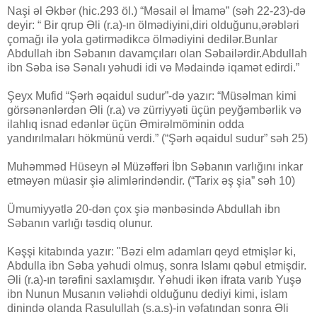
Naşi əl Əkbər (hic.293 öl.) “Məsail əl İmamə” (səh 22-23)-də
deyir: “ Bir qrup Əli (r.a)-ın ölmədiyini,diri olduğunu,ərəbləri
çomağı ilə yola gətirmədikcə ölmədiyini dedilər.Bunlar
Abdullah ibn Səbanın davamçıları olan Səbailərdir.Abdullah
ibn Səba isə Sənalı yəhudi idi və Mədaində iqamət edirdi.”
Şeyx Mufid “Şərh əqaidul sudur”-də yazır: “Müsəlman kimi
görsənənlərdən Əli (r.a) və zürriyyəti üçün peyğəmbərlik və
ilahlıq isnad edənlər üçün Əmirəlmöminin odda
yandırılmaları hökmünü verdi.” (“Şərh əqaidul sudur” səh 25)
Muhəmməd Hüseyn əl Müzəffəri İbn Səbanın varlığını inkar
etməyən müasir şiə alimlərindəndir. (“Tarix əş şia” səh 10)
Ümumiyyətlə 20-dən çox şiə mənbəsində Abdullah ibn
Səbanın varlığı təsdiq olunur.
Kəşşi kitabında yazır: "Bəzi elm adamları qeyd etmişlər ki,
Abdulla ibn Səba yəhudi olmuş, sonra Islamı qəbul etmişdir.
Əli (r.a)-ın tərəfini saxlamışdır. Yəhudi ikən ifrata varıb Yuşə
ibn Nunun Musanın vəliəhdi olduğunu dediyi kimi, islam
dinində olanda Rasulullah (s.a.s)-in vəfatından sonra Əli