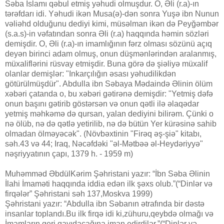
Səba Islamı qəbul etmiş yəhudi olmuşdur. O, Əli (r.a)-ın
tərəfdarı idi. Yəhudi ikən Musa(ə)-dən sonra Yuşə ibn Nunun
vəliəhd olduğunu dediyi kimi, müsəlman ikən də Peyğəmbər
(s.a.s)-in vəfatından sonra Əli (r.a) haqqında həmin sözləri
demişdir. O, Əli (r.a)-ın imamlığının fərz olması sözünü açıq
deyən birinci adam olmuş, onun düşmənlərindən aralanmış,
müxaliflərini rüsvay etmişdir. Buna görə də şiəliyə müxalif
olanlar demişlər: "Inkarçılığın əsası yəhudilikdən
götürülmüşdür". Abdulla ibn Səbaya Mədaində Əlinin ölüm
xəbəri çatanda o, bu xəbəri gətirənə demişdir: "Yetmiş dəfə
onun başını gətirib göstərsən və onun qətli ilə əlaqədar
yetmiş məhkəmə də qursan, yalan dediyini bilirəm. Çünki o
nə ölüb, nə də qətlə yetirilib, nə də bütün Yer kürəsinə sahib
olmadan ölməyəcək". (Növbəxtinin "Firəq əş-şiə" kitabı,
səh.43 və 44; Iraq, Nəcəfdəki "əl-Mətbəə əl-Heydəriyyə"
nəşriyyatının çapı, 1379 h. - 1959 m)
Muhəmməd ƏbdülKərim Şəhristani yazır: “İbn Səba Əlinin
İlahi İmaməti haqqında iddia edən ilk şəxs olub.”(“Dinlər və
firqələr” Şəhristani səh 137,Moskva 1999)
Şəhristani yazır: “Abdulla ibn Səbanın ətrafında bir dəstə
insanlar toplandı.Bu ilk firqə idi ki,zühuru,qeybdə olmağı və
İmamların geri qayıdacağına iman edirdilər.”(“Dinlər və