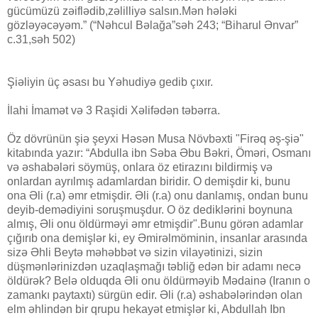
gücümüzü zəiflədib,zəlilliyə salsın.Mən hələki
gözləyəcəyəm.” (“Nəhcul Bəlağa”səh 243; “Biharul Ənvar”
c.31,səh 502)
Şiəliyin üç əsası bu Yəhudiyə gedib çıxır.
İlahi İmamət və 3 Raşidi Xəlifədən təbərra.
Öz dövrünün şiə şeyxi Həsən Musa Növbəxti "Firəq əş-şiə"
kitabında yazır: “Abdulla ibn Səba Əbu Bəkri, Öməri, Osmanı
və əshabələri söymüş, onlara öz etirazını bildirmiş və
onlardan ayrılmış adamlardan biridir. O demişdir ki, bunu
ona Əli (r.a) əmr etmişdir. Əli (r.a) onu danlamış, ondan bunu
deyib-demədiyini soruşmuşdur. O öz dediklərini boynuna
almış, Əli onu öldürməyi əmr etmişdir".Bunu görən adamlar
çığırıb ona demişlər ki, ey Əmirəlmöminin, insanlar arasında
sizə Əhli Beytə məhəbbət və sizin vilayətinizi, sizin
düşmənlərinizdən uzaqlaşmağı təbliğ edən bir adamı necə
öldürək? Belə olduqda Əli onu öldürməyib Mədainə (Iranın o
zamankı paytaxtı) sürgün edir. Əli (r.a) əshabələrindən olan
elm əhlindən bir qrupu hekayət etmişlər ki, Abdullah Ibn