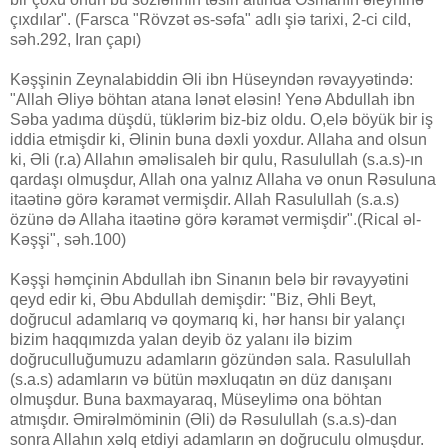
çıxdılar". (Farsca "Rövzət əs-səfa" adlı şiə tarixi, 2-ci cild,
səh.292, Iran çapı)
Kəşşinin Zeynalabiddin Əli ibn Hüseyndən rəvayyətində:
"Allah Əliyə böhtan atana lənət eləsin! Yenə Abdullah ibn
Səba yadıma düşdü, tüklərim biz-biz oldu. O,elə böyük bir iş
iddia etmişdir ki, Əlinin buna dəxli yoxdur. Allaha and olsun
ki, Əli (r.a) Allahın əməlisaleh bir qulu, Rasulullah (s.a.s)-ın
qardaşı olmuşdur, Allah ona yalnız Allaha və onun Rəsuluna
itaətinə görə kəramət vermişdir. Allah Rasulullah (s.a.s)
özünə də Allaha itaətinə görə kəramət vermişdir".(Rical əl-
Kəşşi", səh.100)
Kəşşi həmçinin Abdullah ibn Sinanın belə bir rəvayyətini
qeyd edir ki, Əbu Abdullah demişdir: "Biz, Əhli Beyt,
doğrucul adamlarıq və qoymarıq ki, hər hansı bir yalançı
bizim haqqımızda yalan deyib öz yalanı ilə bizim
doğruculluğumuzu adamların gözündən sala. Rasulullah
(s.a.s) adamların və bütün məxluqatın ən düz danışanı
olmuşdur. Buna baxmayaraq, Müseylimə ona böhtan
atmışdır. Əmirəlmöminin (Əli) də Rəsulullah (s.a.s)-dan
sonra Allahın xəlq etdiyi adamların ən doğruculu olmuşdur.