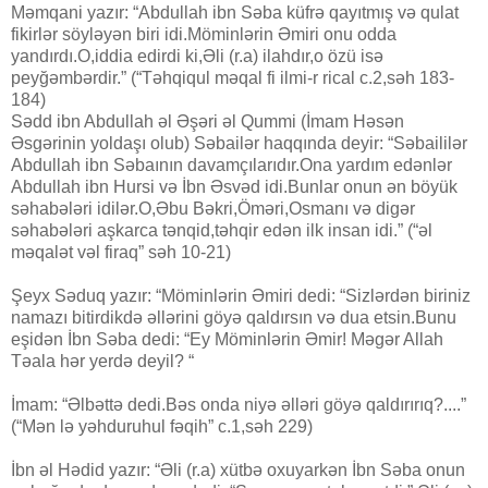
Məmqani yazır: “Abdullah ibn Səba küfrə qayıtmış və qulat
fikirlər söyləyən biri idi.Möminlərin Əmiri onu odda
yandırdı.O,iddia edirdi ki,Əli (r.a) ilahdır,o özü isə
peyğəmbərdir.” (“Təhqiqul məqal fi ilmi-r rical c.2,səh 183-
184)
Sədd ibn Abdullah əl Əşəri əl Qummi (İmam Həsən
Əsgərinin yoldaşı olub) Səbailər haqqında deyir: “Səbaililər
Abdullah ibn Səbaının davamçılarıdır.Ona yardım edənlər
Abdullah ibn Hursi və İbn Əsvəd idi.Bunlar onun ən böyük
səhabələri idilər.O,Əbu Bəkri,Öməri,Osmanı və digər
səhabələri aşkarca tənqid,təhqir edən ilk insan idi.” (“əl
məqalət vəl firaq” səh 10-21)
Şeyx Səduq yazır: “Möminlərin Əmiri dedi: “Sizlərdən biriniz
namazı bitirdikdə əllərini göyə qaldırsın və dua etsin.Bunu
eşidən İbn Səba dedi: “Ey Möminlərin Əmir! Məgər Allah
Təala hər yerdə deyil? “
İmam: “Əlbəttə dedi.Bəs onda niyə əlləri göyə qaldırırıq?....”
(“Mən lə yəhduruhul fəqih” c.1,səh 229)
İbn əl Hədid yazır: “Əli (r.a) xütbə oxuyarkən İbn Səba onun