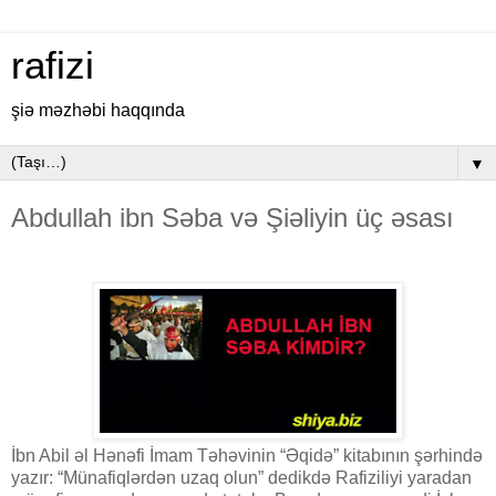
rafizi
şiə məzhəbi haqqında
▼
Abdullah ibn Səba və Şiəliyin üç əsası
İbn Abil əl Hənəfi İmam Təhəvinin “Əqidə” kitabının şərhində
yazır: “Münafiqlərdən uzaq olun” dedikdə Rafiziliyi yaradan