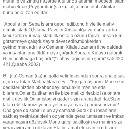
münafiq və zındıq nəzərdə tutulur.Bu adamın məqsədi İslamı
məhv etmək,Peyğəmbər (s.a.s)-i alçaltmaq olub.Alimlər
bunu belə izah edirlər:
“Abdulla ibn Səba İslamı qəbul edib,onu hiylə ilə məhv
etmək istədi.O,İslama Pavelin Xristianlğa vurduğu zərbə
kimi zərbə vurmaq istədi.İlk öncə o özünü təqvalı insan kimi
görsətməyə çalışdı.Xeyrə dəvət edib,münkərdən
çəkindirmək adı ilə o Osmanın Xilafəti zamanı fitnə qaldırdı
və insanları onu öldürməyə çağırdı.Sonra o Kufəyə gələrək
Əlini ucaltmağa başladı.”(“Təhavi əqidəsinin şərhi” səh 420-
421,Quraba 2002)
Əli (r.a) Osman (r.a)-ın qətlə yetirilməsindən sonra ona qisas
üçün üz tutan Mədinəlilərə deyir: “Ey qardaşlarım! Mən sizin
dediklərinizdən bixəbər deyiləm.Lakin,mən nə edə
bilərəm.Onlar öz tikanları ilə bizə malikdirlər,biz isə onlara
malik deyilik.Onlar istədiyi qədər sizin aranızdadırlar.Sizin
tələb etdiklərinizi yerinə yetirməyə macal görürsünüzmü?...
Ona görə də səbirli olun ay camaat! Gərək bu insanların
sakitləşməsini,qəlblərin öz yerində qərar tutmasını və imkan
yaranmasını gözləyək.Mənə qarşı sakitləşin və mənim sizə
verəcəyim əmri gözləyin.Elə bir əməl etməyin ki,o bizim