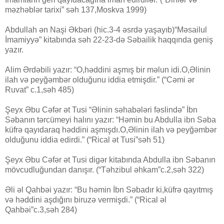
məzhəblər tarixi” səh 137,Moskva 1999)
Abdullah ən Naşi Əkbəri (hic.3-4 əsrdə yaşayıb)“Məsailul
İmamiyyə” kitabında səh 22-23-də Səbailik haqqında geniş
yazır.
Alim Ərdəbili yazır: “O,həddini aşmış bir məlun idi.O,Əlinin
ilah və peyğəmbər olduğunu iddia etmişdir.” (“Cəmi ər
Ruvat” c.1,səh 485)
Şeyx Əbu Cəfər ət Tusi “Əlinin səhabələri fəslində” İbn
Səbanın tərcümeyi halını yazır: “Həmin bu Abdulla ibn Səba
küfrə qayıdaraq həddini aşmışdı.O,Əlinin ilah və peyğəmbər
olduğunu iddia edirdi.” (“Rical ət Tusi”səh 51)
Şeyx Əbu Cəfər ət Tusi digər kitabında Abdulla ibn Səbanın
mövcudluğundan danışır. (“Təhzibul əhkam”c.2,səh 322)
Əli əl Qahbəi yazır: “Bu həmin İbn Səbadır ki,küfrə qayıtmış
və həddini aşdığını biruzə vermişdi.” (“Rical əl
Qahbəi”c.3,səh 284)