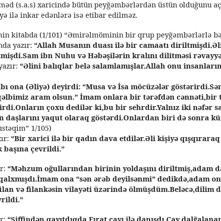
d (s.a.s) xaricində bütün peyğəmbərlərdən üstün olduğunu aç
yə ilə inkar edənlərə isə etibar edilməz.
min kitabda (1/101) “Əmirəlmöminin bir qrup peyğəmbərlərlə b
ında yazır:
“Allah Musanın duası ilə bir camaatı diriltmişdi.Əl
tmişdi.Sam ibn Nuhu və Həbəşilərin kralını dilitməsi rəvayyə
yazır:
“Əlini balıqlar belə salamlamışlar.Allah onu insanların
bı ona (Əliyə) deyirdi: “Musa və İsa möcüzələr göstərirdi.Sə
qəlbimiz aram olsun.” İmam onlara bir tərəfdən cənnəti,bir 
di.Onların çoxu dedilər ki,bu bir sehrdir.Yalnız iki nəfər s
 daşlarını yaqut olaraq göstərdi.Onlardan biri də sonra küfr
ustəqim” 1/105)
ır:
“Bir xarici ilə bir qadın dava etdilər.Əli kişiyə qışqıraraq
 başına çevrildi.”
ır:
“Məhzum oğullarından birinin yoldaşını diriltmiş,adam 
qalxmışdı.İmam ona “sən ərəb deyilsənmi” dedikdə,adam ona
filan və filankəsin vilayəti üzərində ölmüşdüm.Beləcə,dilim
rildi.”
ır:
“Siffindən qayıtdıqda Fırat çayı ilə danışdı.Çay dalğalan