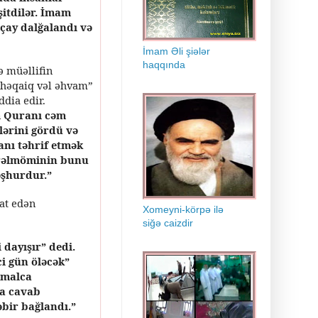
şitdilər. İmam
çay dalğalandı və
İmam Əli şiələr
haqqında
ə müəllifin
ə həqaiq vəl əhvam”
ddia edir.
m Quranı cəm
lərini gördü və
anı təhrif etmək
mirəlmöminin bunu
əşhurdur.”
at edən
Xomeyni-körpə ilə
siğə caizdir
 dayışır” dedi.
i gün öləcək”
hmalca
na cavab
əbir bağlandı.”