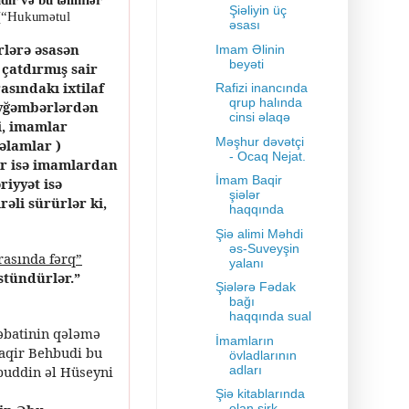
Şiəliyin üç
(“Hukumətul
əsası
rlərə əsasən
Imam Əlinin
beyəti
çatdırmış sair
asındakı ixtilaf
Rafizi inancında
qrup halında
eyğəmbərlərdən
cinsi əlaqə
i, imamlar
Məşhur dəvətçi
əlamlar )
- Ocaq Nejat.
r isə imamlardan
İmam Baqir
riyyət isə
şiələr
əli sürürlər ki,
haqqında
Şiə alimi Məhdi
əs-Suveyşin
asında fərq”
yalanı
tündürlər.”
Şiələrə Fədak
bağı
haqqında sual
əbatinin qələmə
İmamların
aqir Behbudi bu
övladlarının
abuddin əl Hüseyni
adları
Şiə kitablarında
olan şirk