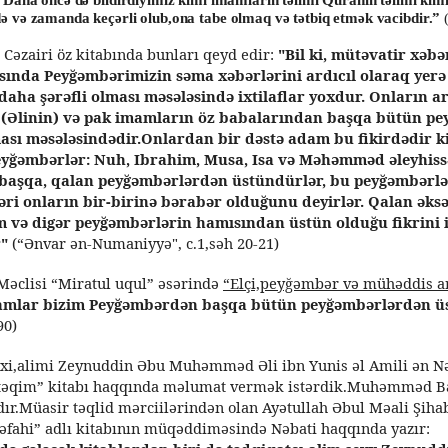
də və zamanda keçərli olub,ona tabe olmaq və tətbiq etmək vacibdir.”
Cəzairi öz kitabında bunları qeyd edir:
"Bil ki, mütəvatir xəbə
sında Peyğəmbərimizin səma xəbərlərini ardıcıl olaraq yerə 
ha şərəfli olması məsələsində ixtilaflar yoxdur. Onların ar
(Əlinin) və pak imamların öz babalarından başqa bütün p
sı məsələsindədir.Onlardan bir dəstə adam bu fikirdədir k
yğəmbərlər: Nuh, Ibrahim, Musa, Isa və Məhəmməd əleyhiss
başqa, qalan peyğəmbərlərdən üstündürlər, bu peyğəmbərlə
əri onların bir-birinə bərabər olduğunu deyirlər. Qalan əksə
 və digər peyğəmbərlərin hamısından üstün olduğu fikrini ir
"
(“Ənvar ən-Numaniyyə", c.1,səh 20-21)
clisi “Miratul uqul” əsərində
“Elçi,peyğəmbər və mühəddis ar
mlar bizim Peyğəmbərdən başqa bütün peyğəmbərlərdən üs
90)
eyxi,alimi Zeynuddin Əbu Muhəmməd Əli ibn Yunis əl Amili ən N
ustəqim” kitabı haqqında məlumat vermək istərdik.Muhəmməd B
dır.Müasir təqlid mərciilərindən olan Ayətullah Əbul Məali Şih
 əfahi” adlı kitabının müqəddiməsində Nəbati haqqında yazır: