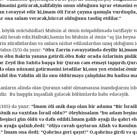
lməsini gətirərək,xəlifəliyin onun olduğunu iqrar etməsini e
n rəvayyət edir ki,imam Əli Fırat çayına qamışla vurduqda,
ar ona salam verərək,hüccət olduğunu təsdiq etdilər.”
, böyük müctəhidləri Muhsin əl Əmin müqəddimədə tərifləyir v
 dəlil hesab edir.Halbuki,həmin bu Muhsin əl Əmin “əş Şia beyn
ərin xürafatlardan və onlara nisbət edilənlərdən uzaq olduğunu i
tabın (3/5)-da yazır:
“Əbu Zərrin rəvayyətində deyilir ki,ima
u Əbu Bəkrin yanına gətirdi.Əbu Bəkr orada özlərinin pislik
r Zeyd ibn Sabitə başqa bir Quran cəm etməyi tapşırdı.Qur
ə olan nüsxəni gətirməsini istədilər ki,onu yox etsinlər.Ə
lid ibn Vəlidin əli ilə onu öldürməyə çalışdılar.Bu hadisə m
anların əlində olan Quranın sabit olmamasına inandıqlarını isb
idir. Bu haqqda inşəallah gələcək bölümlərdə bəhs edəcəyik.
/105)-də yazır:
“İmam Əli ənik daşı olan bir adama “Bir İsraili
“Ənik nə vaxtdan İsrail oldu?” Əleyhissalam “bu adam beşinc
eşinci gün öldü və dəfn edildi.İmam gəlib ayağı ilə qəbri e
 ayağa qalxıb,dedi: “Əliyə cavab qaytaran Allah və Rəsulu
” İmam ona dedi: “Qəbrinə geri qayıt!” O,qəbrinə girdi və q