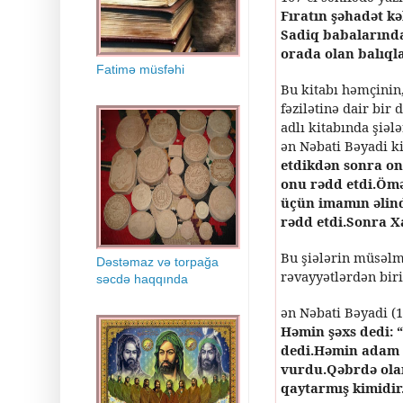
Fıratın şəhadət kə
Sadiq babalarında
orada olan balıql
Fatimə müsfəhi
Bu kitabı həmçinin
fəzilətinə dair bir
adlı kitabında şiəl
ən Nəbati Bəyadi ki
etdikdən sonra on
onu rədd etdi.Ömə
üçün imamın əlind
rədd etdi.Sonra Xa
Bu şiələrin müsəlm
Dəstəmaz və torpağa
rəvayyətlərdən bir
səcdə haqqında
ən Nəbati Bəyadi (1
Həmin şəxs dedi: 
dedi.Həmin adam b
vurdu.Qəbrdə olan
qaytarmış kimidir.