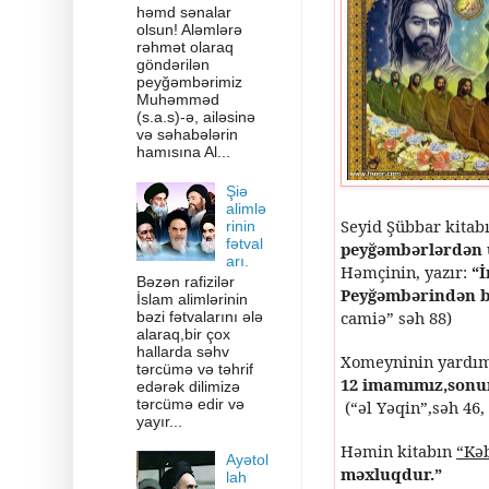
həmd sənalar
olsun! Aləmlərə
rəhmət olaraq
göndərilən
peyğəmbərimiz
Muhəmməd
(s.a.s)-ə, ailəsinə
və səhabələrin
hamısına Al...
Şiə
alimlə
Seyid Şübbar kitab
rinin
fətval
peyğəmbərlərdən 
arı.
Həmçinin, yazır:
“
Bəzən rafizilər
Peyğəmbərindən ba
İslam alimlərinin
camiə” səh 88)
bəzi fətvalarını ələ
alaraq,bir çox
hallarda səhv
Xomeyninin yardımç
tərcümə və təhrif
12 imamımız,sonu
edərək dilimizə
tərcümə edir və
(“əl Yəqin”,səh 46,
yayır...
Həmin kitabın
“Kə
Ayətol
məxluqdur.”
lah