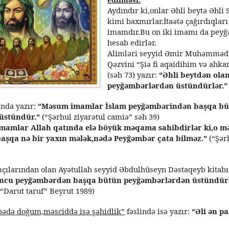
Aydındır ki,onlar Əhli beytə Əhli 
kimi baxmırlar.İtaətə çağırdıqları
imamdır.Bu on iki imamı da pey
hesab edirlər.
Alimləri
seyyid Əmir Muhəmməd ə
Qəzvini “Şiə fi aqaidihim və ahk
(səh 73) yazır:
“Əhli beytdən ola
peyğəmbərlərdən üstündürlər.”
ında yazır:
“Məsum imamlar İslam peyğəmbərindən başqa b
üstündür.”
(“Ş
ərhul ziyarətul camiə” səh 39)
İmamlar Allah qatında elə böyük məqama sahibdirlər ki,o 
şqa nə bir yaxın mələk,nədə Peyğəmbər çata bilməz.”
(“Ş
ər
ılarından olan Ayətullah seyyid Əbdulhüseyn Dəstaqeyb kitabı
ncu peyğəmbərdən başqa bütün peyğəmbərlərdən üstündürl
 “Darut taruf” Beyrut 1989)
bədə doğum,məsciddə isə şəhidlik”
fəslində isə yazır:
“Əli ən p