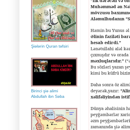
“İlk dərəcəli və ö
Muhəmməd ən Nəbat
mövzusu baxımında
Aləmulhudanın “Sa
Həmin bu Yunus əl 
Əlinin fəziləti b
hesab edirdi.”
Şiələrin Quran təfsiri
Lənətullahi aləl kə
çıxmışdır və orada 
məxluqlarıdır.”
(“ə
Bu sözləri yazan ş
kimi bu küfrü bizim
Daha sonra öz alim
deyərək,yazır:
“Ali
Birinci şiə alimi
xəlifəliyindən ist
Abdullah ibn Səba
Dünya əhalisinin h
peyğəmbərlər xaric
əzm peyğəmbərləri 
zamanında şiə alim