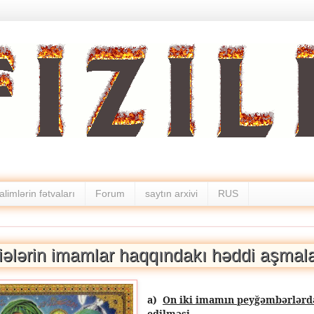
alimlərin fətvaları
Forum
saytın arxivi
RUS
iələrin imamlar haqqındakı həddi aşmala
a)
On iki imamın peyğəmbərlərd
edilməsi.