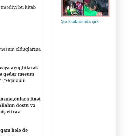
etmədiyi bu kitab
Şiə kitablarında şirk
n məsum olduqlarına
vəya açıq,bilərək
nə qədər məsum
”
(“Əqaidulil
asına,onlara itaət
Allahın dostu və
iş etiraz
məqam hələ də