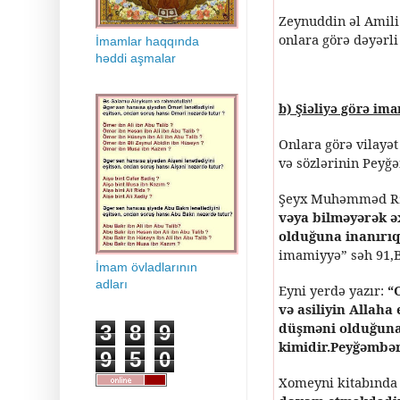
Zeynuddin əl Amili
onlara görə dəyərli 
İmamlar haqqında
həddi aşmalar
b) Şiəliyə görə im
Onlara görə vilayə
və sözlərinin Peyğə
Şeyx Muhəmməd Rza
vəya bilməyərək 
olduğuna inanırıq
imamiyyə” səh 91,B
İmam övladlarının
adları
Eyni yerdə yazır:
“
və asiliyin Allaha
düşməni olduğuna e
3
8
9
kimidir.Peyğəmbər 
9
5
0
Xomeyni kitabında 