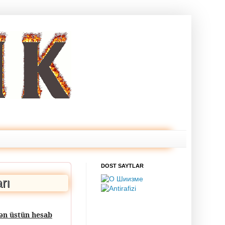
DOST SAYTLAR
rı
ən üstün hesab