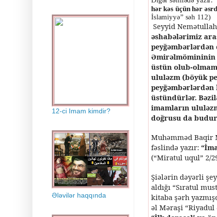
hər kəs üçün hər əsr
İslamiyyə” səh 112)
Seyyid Nemətullah 
əshabələrimiz ara
peyğəmbərlərdən da
Əmirəlmömininin 
üstün olub-olmama
ululəzm (böyük pe
peyğəmbərlərdən 
üstündürlər. Bəzil
imamların ululəzm
12-ci Imam kimdir?
doğrusu da budur
Muhəmməd Baqir Mə
fəslində yazır:
“İma
(“Miratul uqul” 2/2
Şiələrin dəyərli ş
aldığı “Sıratul m
Ələvilər haqqında
kitaba şərh yazmış
əl Məraşi “Riyadul