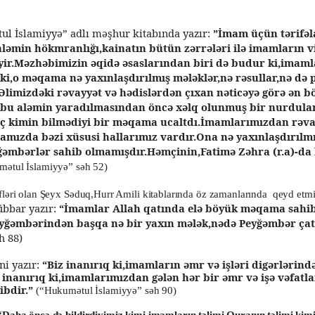
l İslamiyyə” adlı məşhur kitabında yazır:
”İmam üçün tərifəla
ləmin hökmranlığı,kainatın bütün zərrələri ilə imamların vi
r.Məzhəbimizin əqidə əsaslarından biri də budur ki,imaml
i,o məqama nə yaxınlaşdırılmış mələklər,nə rəsullar,nə də
Əlimizdəki rəvayyət və hədislərdən çıxan nəticəyə görə ən 
r bu aləmin yaradılmasından öncə xəlq olunmuş bir nurdular
 kimin bilmədiyi bir məqama ucaltdı.İmamlarımızdan rəvay
ramızda bəzi xüsusi hallarımız vardır.Ona nə yaxınlaşdırılm
yğəmbərlər sahib olmamışdır.Həmçinin,Fatimə Zəhra (r.a)-d
ətul İslamiyyə” səh 52)
əfləri olan Şeyx Səduq,Hurr Amili kitablarında öz zamanlarında qeyd etmiş
übbar yazır:
“İmamlar Allah qatında elə böyük məqama sahibd
ğəmbərindən başqa nə bir yaxın mələk,nədə Peyğəmbər çat
h 88)
i yazır:
“Biz inanırıq ki,imamların əmr və işləri digərlərind
inanırıq ki,imamlarımızdan gələn hər bir əmr və işə vəfatl
ibdir.”
(“Hukumətul İslamiyyə” səh 90)
“
Daha öncə də bildirdiyimiz kimi imamların təlimi Quranın təlimi kimi