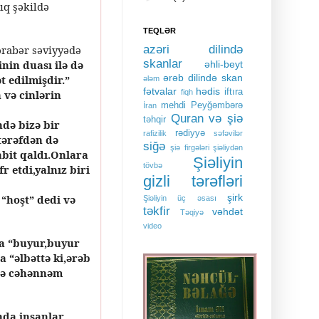
ıq şəkildə
TEQLƏR
ərabər səviyyədə
azəri dilində
skanlar
inin duası ilə də
əhli-beyt
ərəb dilində skan
t edilmişdir.”
ələm
fətvalar
hədis
iftıra
 və cinlərin
fiqh
mehdi
Peyğəmbərə
İran
Quran və şiə
təhqir
ndə bizə bir
rədiyyə
rafizilik
səfəvilər
tərəfdən də
siğə
şiə firgələri
şiəliydən
abit qaldı.Onlara
Şiəliyin
tövbə
 etdi,yalnız biri
gizli tərəfləri
şirk
 “hoşt” dedi və
Şiəliyin üç əsası
təkfir
vəhdət
Təqiyə
video
da “buyur,buyur
 “əlbəttə ki,ərəb
 də cəhənnəm
anda insanlar