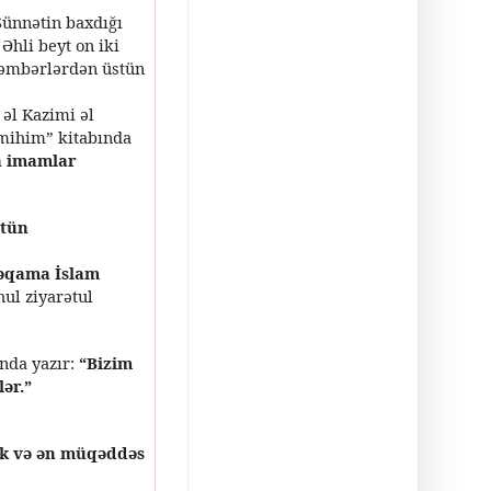
Sünnətin baxdığı
 Əhli beyt on iki
ğəmbərlərdən üstün
l Kazimi əl
amihim” kitabında
n imamlar
ütün
məqama İslam
hul ziyarətul
nda yazır:
“Bizim
ər.”
ak və ən müqəddəs