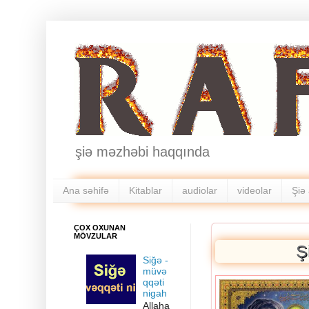
şiə məzhəbi haqqında
Ana səhifə
Kitablar
audiolar
videolar
Şiə 
ÇOX OXUNAN
MÖVZULAR
Ş
Siğə -
müvə
qqəti
nigah
Allaha