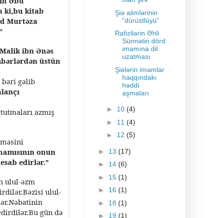
din Əbu
 ki,bu kitab
Şiə alimlərinin
yid Murtəza
“dürüstlüyü”
”
Rafizilərin Əhli
Sünnətin dörd
imamına dil
Malik ibn Ənəs
uzatması
əmbərlərdən üstün
Şiələrin imamlar
haqqındakı
 bəri gəlib
həddi
alançı
aşmaları
►
10
(4)
 tutmaları azmış
►
11
(4)
►
12
(5)
rməsini
 hamısının onun
►
13
(17)
esab edirlər.”
►
14
(6)
►
15
(1)
n ulul-əzm
►
16
(1)
dilər.Bəzisi ulul-
ər.Nəbatinin
►
18
(1)
dirdilər.Bu gün də
►
19
(1)