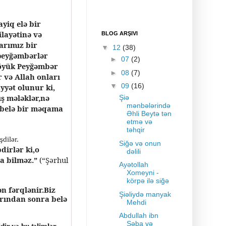
yiq elə bir
layətinə və
BLOG ARŞIVI
arımız bir
▼
12
(38)
 peyğəmbərlər
►
07
(2)
böyük Peyğəmbər
►
08
(7)
 və Allah onları
▼
09
(16)
yət olunur ki,
ış mələklər,nə
Şiə
mənbələrində
a belə bir məqama
Əhli Beytə tən
etmə və
təhqir
dilər.
Siğə və onun
irlər ki,o
dəlili
a bilməz.”
(“Ş
ərhul
Ayətollah
Xomeyni -
körpə ilə siğə
ən fərqlənir.Biz
Şiəliydə manyak
arından sonra belə
Mehdi
Abdullah ibn
Səba və
dir və bu təlimlər