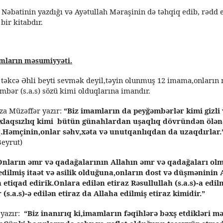
 Nəbatinin yazdığı və Ayətullah Məraşinin də təhqiq edib, rədd 
bir kitabdır.
amların məsumiyyəti.
t təkcə Əhli beyti sevmək deyil,təyin olunmuş 12 imama,onları
mbər (s.a.s) sözü kimi olduqlarına imandır.
 Müzəffər yazır:
“Biz imamların da peyğəmbərlər kimi gizli 
əxlaqsızlıq kimi bütün günahlardan uşaqlıq dövründən ölə
.Həmçinin,onlar səhv,xəta və unutqanlıqdan da uzaqdırlar.
eyrut)
Onların əmr və qadağalarının Allahın əmr və qadağaları olm
 edilmiş itaət və asilik olduğuna,onların dost və düşməninin 
tiqad edirik.Onlara edilən etiraz Rəsullullah (s.a.s)-a edilm
(s.a.s)-ə edilən etiraz da Allaha edilmiş etiraz kimidir.”
yazır:
“Biz inanırıq ki,imamların fəqihlərə bəxş etdikləri 