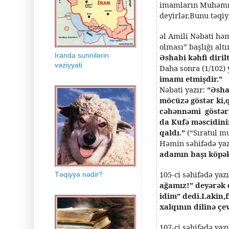
imamların Muhəmmə
deyirlər.Bunu təqiy
əl Amili Nəbati hə
olması” başlığı alt
Iranda sunnilərin
Əshabi kəhfi diril
vəziyyəti
Daha sonra (1/102) 
imamı etmişdir.”
Nəbati yazır:
“Əsha
möcüzə göstər ki,
cəhənnəmi göstərir
da Kufə məscidinin
qaldı.”
(“Sıratul m
Həmin səhifədə yaz
adamın başı köpək
105-ci səhifədə yaz
Təqiyyə nədir?
ağamız!” deyərək 
idim” dedi.Lakin,
xalqının dilinə çev
107-ci səhifədə yaz